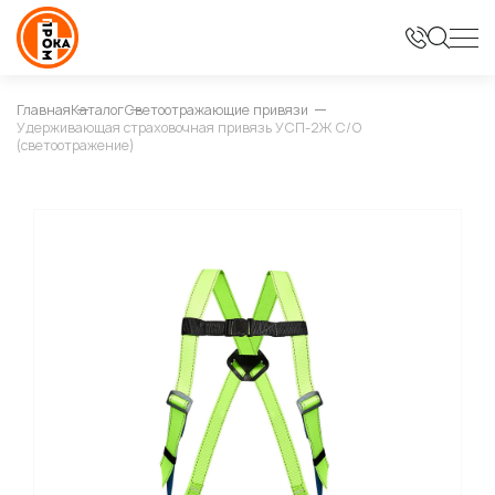
Главная
Каталог
Светоотражающие привязи
Удерживающая страховочная привязь УСП-2Ж С/О
(светоотражение)