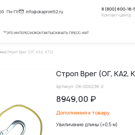
8 (800) 600-16-
:00
|
Пн-Пт
info@okaprom52.ru
Контакт-центр
ЭТО ИНТЕРЕСНО
КОНТАКТЫ
СКАЧАТЬ ПРЕСС-КИТ
 мм)
Строп Врег (ОГ, КА2, КТ2)
Строп Врег (ОГ, КА2, 
Артикул: ОК-000236-2
8949,00
₽
Дополнения к товару
Увиличение длины (+0,5 м)