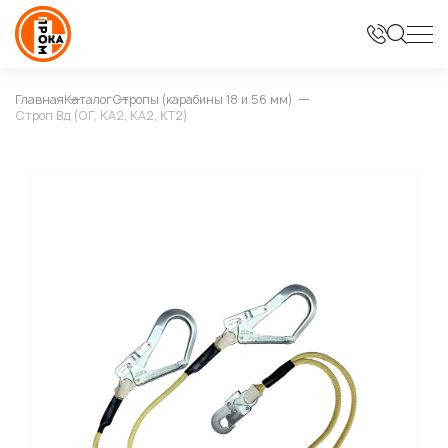
Главная
Каталог
Стропы (карабины 18 и 56 мм)
Строп Вд (ОГ, КА2, КА2, КТ2)