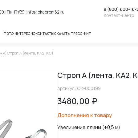
8 (800) 600-16-
:00
|
Пн-Пт
info@okaprom52.ru
Контакт-центр
ЭТО ИНТЕРЕСНО
КОНТАКТЫ
СКАЧАТЬ ПРЕСС-КИТ
 мм)
Строп А (лента, КА2, КС)
Строп А (лента, КА2, 
Артикул: ОК-000199
3480,00
₽
Дополнения к товару
Увеличение длины (+0,5 м)