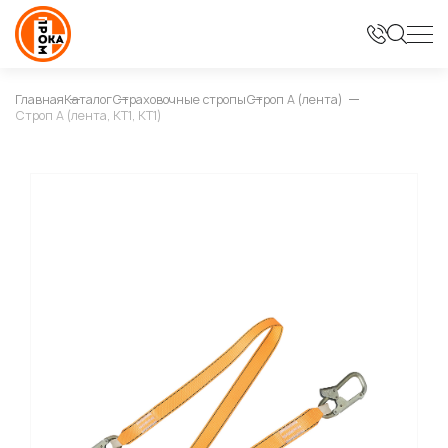
Главная
Каталог
Страховочные стропы
Строп А (лента)
Строп А (лента, КТ1, КТ1)