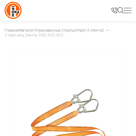
Главная
Каталог
Страховочные стропы
Строп А (лента)
Строп аАд (лента, КА3, КА3, КС)