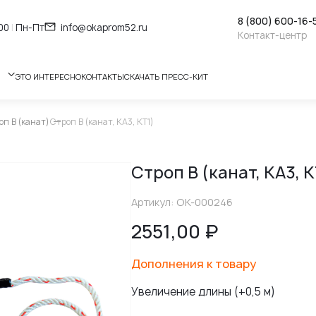
8 (800) 600-16-
:00
|
Пн-Пт
info@okaprom52.ru
Контакт-центр
ЭТО ИНТЕРЕСНО
КОНТАКТЫ
СКАЧАТЬ ПРЕСС-КИТ
оп В (канат)
Строп В (канат, КА3, КТ1)
Строп В (канат, КА3, К
Артикул: ОК-000246
2551,00
₽
Дополнения к товару
Увеличение длины (+0,5 м)