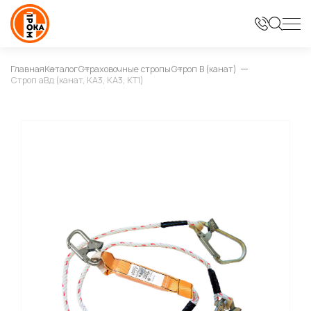
Главная
Каталог
Страховочные стропы
Строп В (канат)
Строп аВд (канат, КА3, КА3, КТ1)