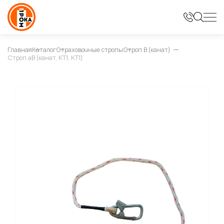
Главная
Каталог
Страховочные стропы
Строп В (канат)
Строп аВ (канат, КТ1, КТ1)