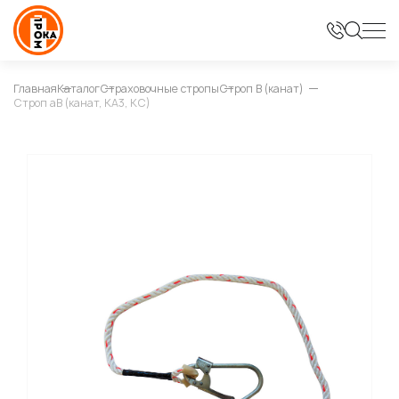
Главная
Каталог
Страховочные стропы
Строп В (канат)
Строп аВ (канат, КА3, КС)