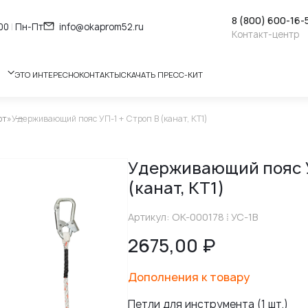
8 (800) 600-16-
:00
|
Пн-Пт
info@okaprom52.ru
Контакт-центр
ЭТО ИНТЕРЕСНО
КОНТАКТЫ
СКАЧАТЬ ПРЕСС-КИТ
рт»
Удерживающий пояс УП-1 + Строп В (канат, КТ1)
Удерживающий пояс У
(канат, КТ1)
Артикул: ОК-000178 ⁞ УС-1В
2675,00
₽
Дополнения к товару
Петли для инструмента (1 шт.)