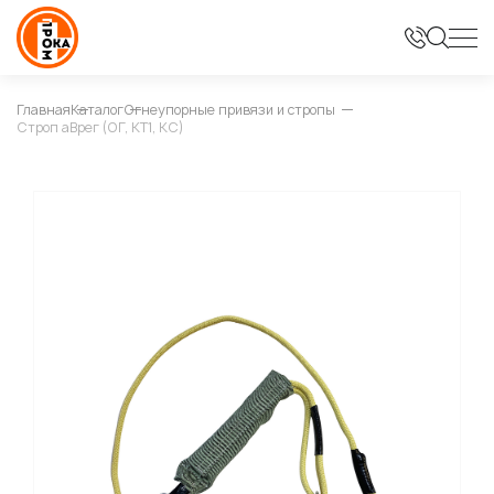
Главная
Каталог
Огнеупорные привязи и стропы
Строп аВрег (ОГ, КТ1, КС)