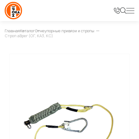
Главная
Каталог
Огнеупорные привязи и стропы
Строп аВрег (ОГ, КА3, КС)