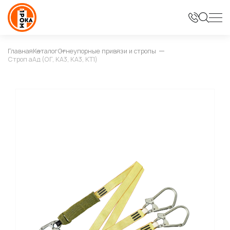
Главная
Каталог
Огнеупорные привязи и стропы
Строп аАд (ОГ, КА3, КА3, КТ1)