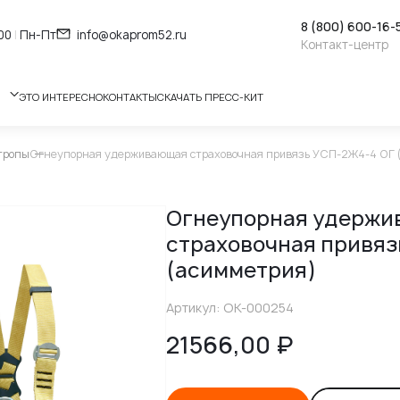
8 (800) 600-16-
:00
|
Пн-Пт
info@okaprom52.ru
Контакт-центр
ЭТО ИНТЕРЕСНО
КОНТАКТЫ
СКАЧАТЬ ПРЕСС-КИТ
тропы
Огнеупорная удерживающая страховочная привязь УСП-2Ж4-4 ОГ 
Огнеупорная удерж
страховочная привяз
(асимметрия)
Артикул: OK-000254
21566,00
₽